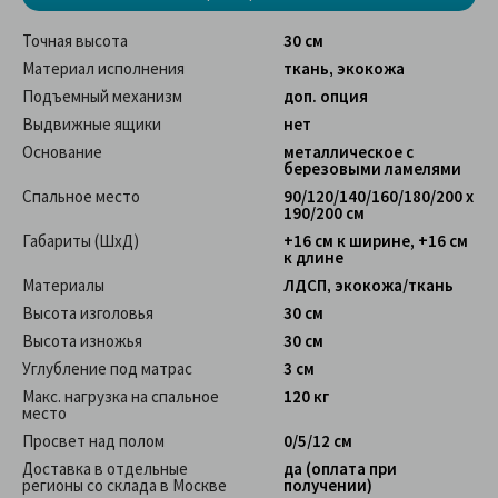
Точная высота
30 см
Материал исполнения
ткань, экокожа
Подъемный механизм
доп. опция
Выдвижные ящики
нет
Основание
металлическое с
березовыми ламелями
Спальное место
90/120/140/160/180/200 x
190/200 см
Габариты (ШхД)
+16 см к ширине, +16 см
к длине
Материалы
ЛДСП, экокожа/ткань
Высота изголовья
30 см
Высота изножья
30 см
Углубление под матрас
3 см
Макс. нагрузка на спальное
120 кг
место
Просвет над полом
0/5/12 см
Доставка в отдельные
да (оплата при
регионы со склада в Москве
получении)