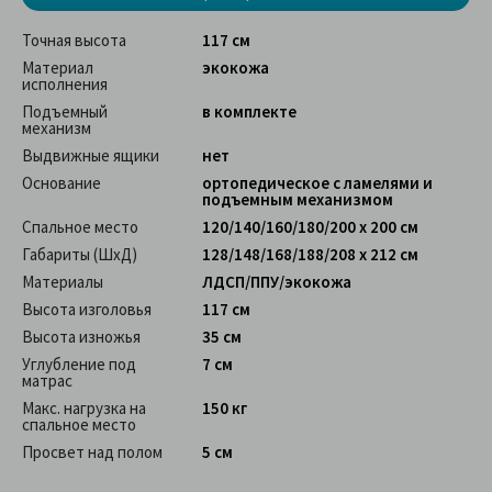
Точная высота
117 см
Материал
экокожа
исполнения
Подъемный
в комплекте
механизм
Выдвижные ящики
нет
Основание
ортопедическое с ламелями и
подъемным механизмом
Спальное место
120/140/160/180/200 x 200 см
Габариты (ШхД)
128/148/168/188/208 х 212 см
Материалы
ЛДСП/ППУ/экокожа
Высота изголовья
117 см
Высота изножья
35 см
Углубление под
7 см
матрас
Макс. нагрузка на
150 кг
спальное место
Просвет над полом
5 см