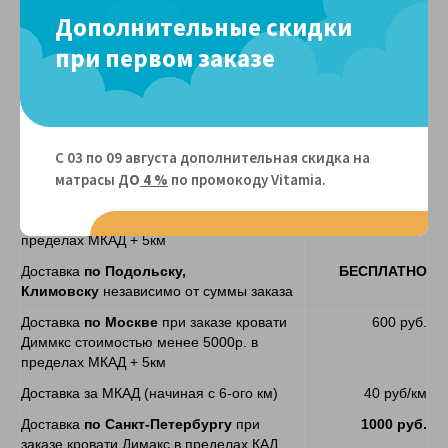
Дополнительные скидки
Стоимость доставки кроватей Димакс
при первом заказе
Обращаем внимание, кровати Димакс
запускаются в производство только после
100% предоплаты
Доставка осуществляется с
понедельника
по
воскресенье
с
С 03 по 09 августа дополнительная скидка на
10:00 до 15:00 и с 18:00 до 23:00
матрасы Д
О
4 %
по промокоду Vitamiа.
Доставка
по Москве
при заказе кровати
БЕСПЛАТНО
Димакс стоимостью более 5000р. в
пределах МКАД + 5км
Доставка
по Подольску,
БЕСПЛАТНО
Климовску
независимо от суммы заказа
Доставка
по Москве
при заказе кровати
600 руб.
Диммкс стоимостью менее 5000р. в
пределах МКАД + 5км
Доставка за МКАД (начиная с 6-ого км)
40 руб/км
Доставка
по Санкт-Петербургу
при
1000 руб.
заказе кровати Димакс в пределах КАД