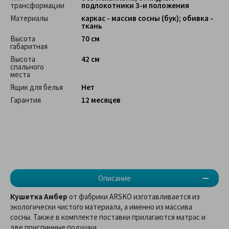
трансформации
подлокотники 3-и положения
Материалы
каркас - массив сосны (бук); обивка -
ткань
Высота
70 см
габаритная
Высота
42 см
спального
места
Ящик для белья
Нет
Гарантия
12 месяцев
Описание
Кушетка Амбер
от фабрики ARSKO изготавливается из
экологически чистого материала, а именно из массива
сосны. Также в комплекте поставки прилагаются матрас и
две приспинные подушки.