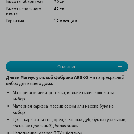
Высота габаритная
70 см
Высота спального
42 см
места
Гарантия
12 месяцев
Описание
Диван Магнус угловой фабрики ARSKO
– это прекрасный
выбор для вашего дома.
Материал обивки: рогожка, вельвет или экокожа на
выбор.
Материал каркаса: массив сосны или массив бука на
выбор.
Цвет каркаса: венге, орех, беленый дуб, бук натуральный,
сосна (натуральный), белая эмаль.
Наполнение: матрас ППУ + Холлкон.