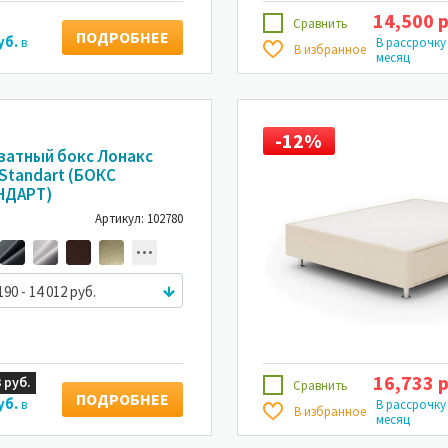
14,500 р
Сравнить
ПОДРОБНЕЕ
уб.
в
В рассрочку
В избранное
месяц
12%
-12%
-12%
ватный бокс Лонакс
 Standart (БОКС
НДАРТ)
Артикул: 102780
190 - 14 012 руб.
16,733 р
 руб.
Сравнить
ПОДРОБНЕЕ
уб.
в
В рассрочку
В избранное
месяц