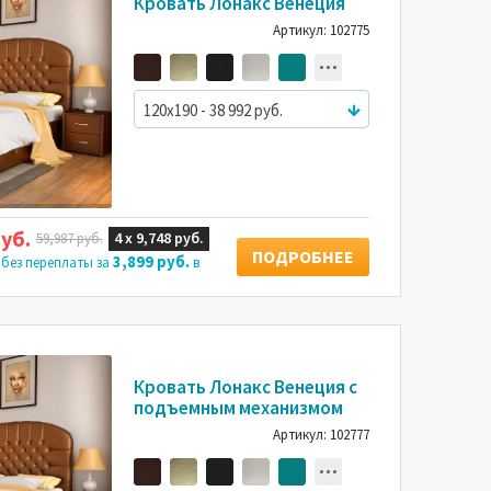
Кровать Лонакс Венеция
Артикул: 102775
120x190 - 38 992 руб.
уб.
4 х
9,748 руб.
59,987 руб.
ПОДРОБНЕЕ
3,899 руб.
 без переплаты за
в
-35%
Кровать Лонакс Венеция с
подъемным механизмом
Артикул: 102777