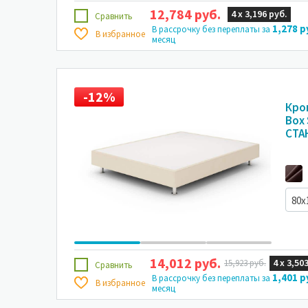
12,784 руб.
4 х
3,196 руб.
Сравнить
1,278 р
В рассрочку без переплаты за
В избранное
месяц
-12%
-
Кро
Box
СТА
80x
14,012 руб.
4 х
3,503
15,923 руб.
Сравнить
1,401 р
В рассрочку без переплаты за
В избранное
месяц