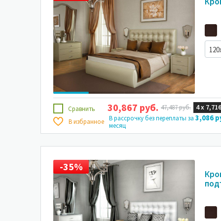
Кро
120
30,867 руб.
4 х
7,716
47,487 руб.
Сравнить
3,086 р
В рассрочку без переплаты за
В избранное
месяц
-35%
-
Кро
под