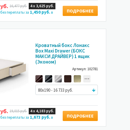
уб.
4 х
3,625 руб.
16,477 руб.
ПОДРОБНЕЕ
1,450 руб.
 без переплаты за
в
Кроватный бокс Лонакс
Box Maxi Drawer (БОКС
МАКСИ ДРАЙВЕР) 1 ящик
(Эконом)
Артикул: 102781
80x190 - 16 733 руб.
уб.
4 х
4,183 руб.
19,015 руб.
ПОДРОБНЕЕ
1,673 руб.
 без переплаты за
в