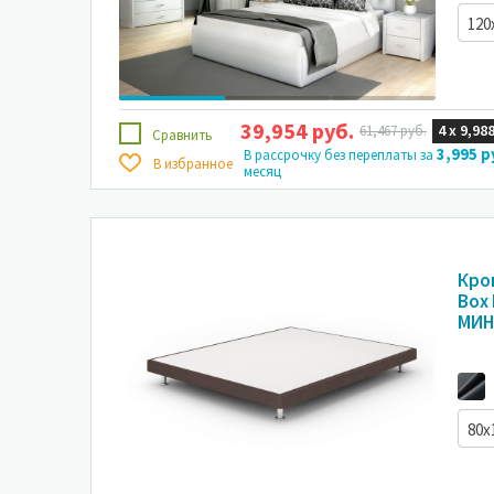
120
39,954 руб.
4 х
9,988
61,467 руб.
Сравнить
3,995 р
В рассрочку без переплаты за
В избранное
месяц
Кро
Box 
МИН
80x