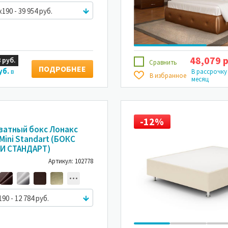
x190 - 39 954 руб.
48,079 р
 руб.
Сравнить
ПОДРОБНЕЕ
уб.
в
В рассрочку
В избранное
месяц
-12%
ватный бокс Лонакс
Mini Standart (БОКС
И СТАНДАРТ)
Артикул: 102778
190 - 12 784 руб.