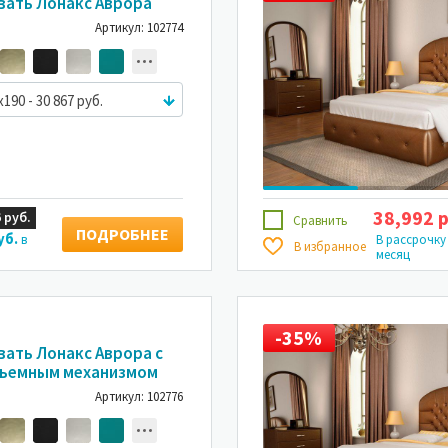
вать Лонакс Аврора
Артикул: 102774
x190 - 30 867 руб.
38,992 р
 руб.
Сравнить
ПОДРОБНЕЕ
уб.
в
В рассрочку
В избранное
месяц
35%
-35%
-35%
вать Лонакс Аврора с
ъемным механизмом
Артикул: 102776