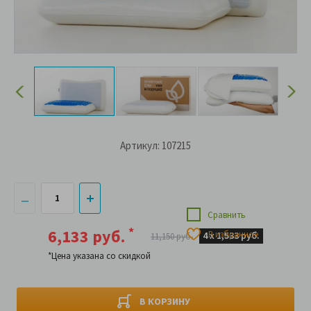
Артикул: 107215
Сравнить
*
6,133 руб.
В избранное
4 х
1,533 руб.
11,150 руб.
*Цена указана со скидкой
В КОРЗИНУ