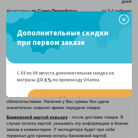
дней
Аксессуары
по Санкт-Петербургу
от 3-4 рабочих
дней
Аксессуары
по России
уточняйте у
Дополнительные скидки
оператора
при первом заказе
Подъем
Аксессуары при наличии грузового лифта
БЕСПЛАТНО
Аксессуары при отсутствии грузового
БЕСПЛАТНО
лифта
С 03 по 09 августа дополнительная скидка на
матрасы Д
О
4 %
по промокоду Vitamiа.
Способы оплаты
Наличными курьеру
– после доставки товара. Экспедитор
передает Вам чек и накладную с гарантийными
обязательствами. Наличие у Вас суммы без сдачи
значительно сократит время передачи товара.
Банковской картой курьеру
- после доставки товара. В
случае оплаты картой, указывать эту информацию в бланке
заказа в комментарии. У экспедитора будет при себе
терминал для приема оплаты банковской картой.