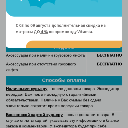
Аксессуары
по Москве
от 3-4 рабочих
дней
Аксессуары
по Санкт-Петербургу
от 3-4 рабочих
дней
С 03 по 09 августа дополнительная скидка на
Аксессуары
по России
уточняйте у
матрасы Д
О
4 %
по промокоду Vitamiа.
оператора
Подъем
Аксессуары при наличии грузового лифта
БЕСПЛАТНО
Аксессуары при отсутствии грузового
БЕСПЛАТНО
лифта
Способы оплаты
Наличными курьеру
– после доставки товара. Экспедитор
передает Вам чек и накладную с гарантийными
обязательствами. Наличие у Вас суммы без сдачи
значительно сократит время передачи товара.
Банковской картой курьеру
- после доставки товара. В
случае оплаты картой, указывать эту информацию в бланке
заказа в комментарии. У экспедитора будет при себе