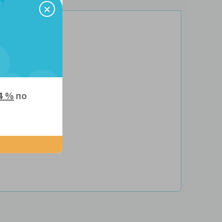
4 %
по