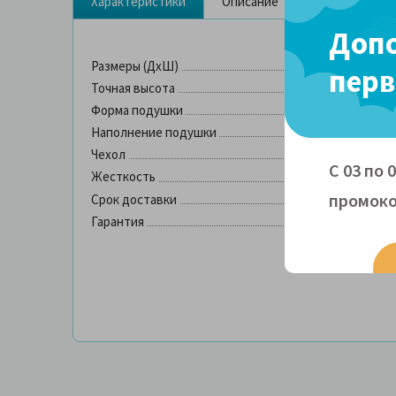
Характеристики
Описание
Доставка и о
Допо
Размеры (ДхШ)
60х40 см
перв
Точная высота
10/12 см
Форма подушки
эргономичес
Наполнение подушки
мемори с п
Чехол
трикотаж
С 03 по 
Жесткость
промоко
Срок доставки
3-4 дня
Гарантия
1,5 года