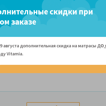
плата
лнительные скидки при
ом заказе
кая
амятью формы
09 августа дополнительная скидка на матрасы Д
О
ду Vitamiа.