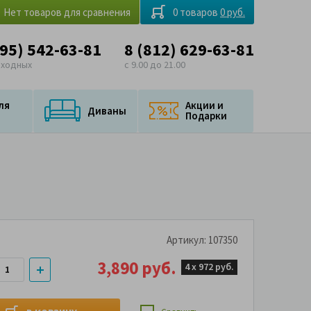
Нет товаров для сравнения
0 товаров
0 руб.
495) 542-63-81
8 (812) 629-63-81
ыходных
с 9.00 до 21.00
ля
Акции и
Диваны
Подарки
Артикул: 107350
3,890 руб.
4 х
972 руб.