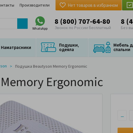
онтакты
Производители
Нет товаров в избранном
8 (800) 707-64-80
8 (
Звонок по России бесплатный
Без в
WhatsApp
Подушки,
Мебель д
Наматрасники
одеяла
спальни
yson
Подушка Beautyson Memory Ergonomiс
 Memory Ergonomiс