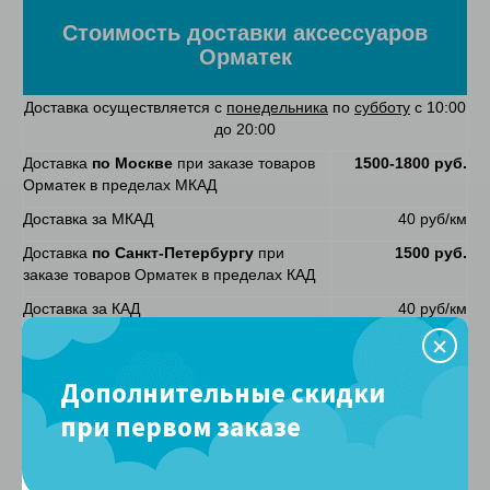
Стоимость доставки аксессуаров
Орматек
Доставка осуществляется с
понедельника
по
субботу
с 10:00
до 20:00
Доставка
по Москве
при заказе товаров
1500-1800 руб.
Орматек в пределах МКАД
Доставка за МКАД
40 руб/км
Доставка
по Санкт-Петербургу
при
1500 руб.
заказе товаров Орматек в пределах КАД
Доставка за КАД
40 руб/км
Доставка
по другим городам России
без
уточняйте у
предоплаты
менеджера
Дополнительные скидки
магазина
при первом заказе
Доставка к назначенному времени по
+1800 руб. к
Москве (опоздание максимум на 1 час)
стоимости
доставки