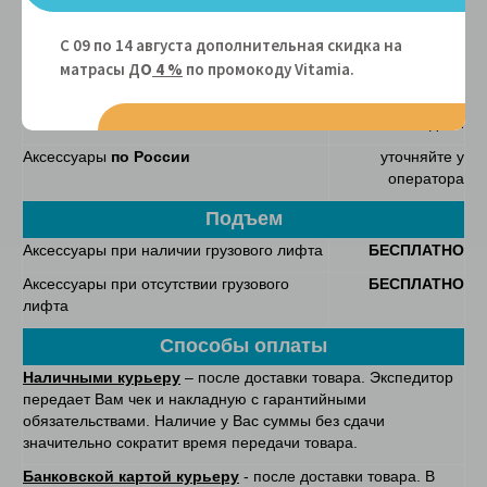
Сроки доставки
С 09 по 14 августа дополнительная скидка на
Аксессуары
по Москве
от 3-4 рабочих
дней
матрасы Д
О
4 %
по промокоду Vitamiа.
Аксессуары
по Санкт-Петербургу
от 3-4 рабочих
дней
Аксессуары
по России
уточняйте у
оператора
Подъем
Аксессуары при наличии грузового лифта
БЕСПЛАТНО
Аксессуары при отсутствии грузового
БЕСПЛАТНО
лифта
Способы оплаты
Наличными курьеру
– после доставки товара. Экспедитор
передает Вам чек и накладную с гарантийными
обязательствами. Наличие у Вас суммы без сдачи
значительно сократит время передачи товара.
Банковской картой курьеру
- после доставки товара. В