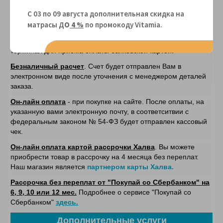
значительно сократит время передачи товара.
С 03 по 09 августа дополнительная скидка на
Банковской картой курьеру
- после доставки товара. В
матрасы Д
О
4 %
по промокоду Vitamiа.
случае оплаты картой, указывать эту информацию в бланке
заказа в комментарии. У экспедитора будет при себе
терминал для приема оплаты банковской картой.
Безналичный расчет
. Счет будет отправлен Вам в
электронном виде после уточнения с менеджером деталей
заказа.
Он-лайн оплата
- при покупке на сайте. После оплаты, на
указанную вами электронную почту, в соответситвии с
федеральным законом № 54-ФЗ будет отправлен кассовый
чек.
Он-лайн оплата картой рассрочки Халва
. Вы можете
приобрести товар в рассрочку на 4 месяца без переплат.
Наш магазин является
партнером карты Халва.
Рассрочка без переплат от "Покупай со Сбербанком" на
6, 9, 10 или 12 мес.
Подробнее о сервисе "Покупай со
Сбербанком"
здесь.
Дополнительные услуги