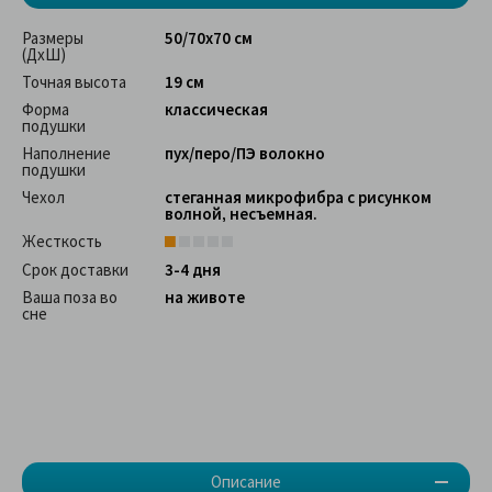
Размеры
50/70х70 см
(ДхШ)
Точная высота
19 см
Форма
классическая
подушки
Наполнение
пух/перо/ПЭ волокно
подушки
Чехол
стеганная микрофибра с рисунком
волной, несъемная.
Жесткость
Срок доставки
3-4 дня
Ваша поза во
на животе
сне
Описание