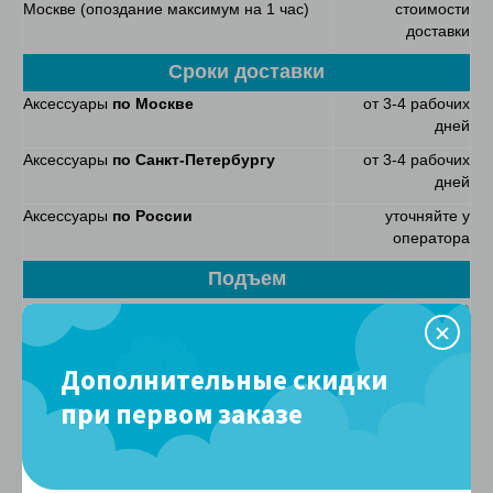
Москве (опоздание максимум на 1 час)
стоимости
доставки
Сроки доставки
Аксессуары
по Москве
от 3-4 рабочих
дней
Аксессуары
по Санкт-Петербургу
от 3-4 рабочих
дней
Аксессуары
по России
уточняйте у
оператора
Подъем
Аксессуары при наличии грузового лифта
БЕСПЛАТНО
Аксессуары при отсутствии грузового
БЕСПЛАТНО
лифта
Дополнительные скидки
при первом заказе
Способы оплаты
Наличными курьеру
– после доставки товара. Экспедитор
передает Вам чек и накладную с гарантийными
обязательствами. Наличие у Вас суммы без сдачи