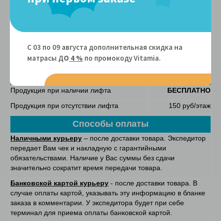
Сроки доставки
Продукция
по Москве
3-4 рабочих дня
Продукция
по Санкт-Петербургу
6-7 рабочих дня
С 03 по 09 августа дополнительная скидка на
Продукция
по России
уточняйте у
матрасы Д
О
4 %
по промокоду Vitamiа.
оператора
Подъем
Продукция при наличии лифта
БЕСПЛАТНО
Продукция при отсутствии лифта
150 руб/этаж
Способы оплаты
Наличными курьеру
– после доставки товара. Экспедитор
передает Вам чек и накладную с гарантийными
обязательствами. Наличие у Вас суммы без сдачи
значительно сократит время передачи товара.
Банковской картой курьеру
- после доставки товара. В
случае оплаты картой, указывать эту информацию в бланке
заказа в комментарии. У экспедитора будет при себе
терминал для приема оплаты банковской картой.