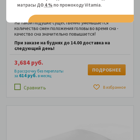
Подушка DreamLine Beauty Care
- имеет в своем
матрасы Д
О
4 %
по промокоду Vitamiа.
составе вязкоэластичную пену с эффектом памяти
Memory Foam. При регулярном использовании
способствует снижению болевых ощущений в шее.
На такой подушке существенно уменьшается
количество смен положения головы во время сна -
качество сна значительно повышается!
При заказе на буднях до 14.00 доставка на
следующий день!
3,684 руб.
ПОДРОБНЕЕ
В рассрочку без переплаты
614 руб.
за
в месяц
Сравнить
В избранное