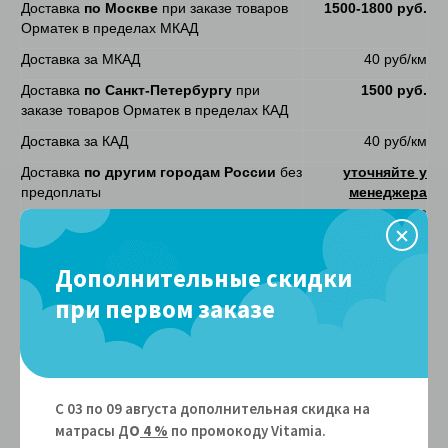
Доставка
по Москве
при заказе товаров
1500-1800 руб.
Орматек в пределах МКАД
Доставка за МКАД
40 руб/км
Доставка
по Санкт-Петербургу
при
1500 руб.
заказе товаров Орматек в пределах КАД
Доставка за КАД
40 руб/км
Доставка
по другим городам России
без
уточняйте у
предоплаты
менеджера
магазина
Доставка к назначенному времени по
+1800 руб. к
Москве (опоздание максимум на 1 час)
стоимости
Дополнительные скидки
доставки
при первом заказе
Сроки доставки
Аксессуары
по Москве
от 3-4 рабочих
дней
Аксессуары
по Санкт-Петербургу
от 3-4 рабочих
С 03 по 09 августа дополнительная скидка на
дней
матрасы Д
О
4 %
по промокоду Vitamiа.