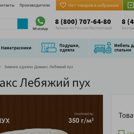
онтакты
Производители
Нет товаров в избранном
8 (800) 707-64-80
8 (
Звонок по России бесплатный
Без в
WhatsApp
Подушки,
Мебель д
Наматрасники
одеяла
спальни
Зимнее одеяло Димакс Лебяжий пух
акс Лебяжий пух
Това
Сра