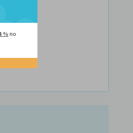
4 %
по