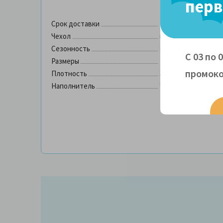
перв
Срок доставки
1-2 дня
Чехол
микрофибра
Сезонность
зимнее
С 03 по 
Размеры
140х205, 172х205, 20
промоко
Плотность
350 гр/м2
Наполнитель
"Лебяжий пух" (вы