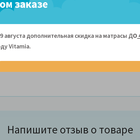
ом заказе
09 августа дополнительная скидка на матрасы Д
О
0х220 см.
ду Vitamiа.
сокосиликонизированное микроволокно)
Напишите отзыв о товаре