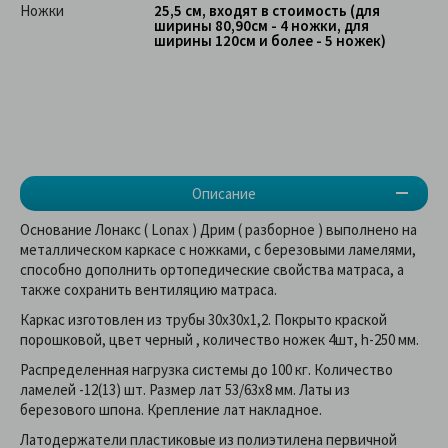
Ножки
25,5 см, входят в стоимость (для
ширины 80,90см - 4 ножки, для
ширины 120см и более - 5 ножек)
Описание
Основание Лонакс ( Lonax ) Дрим ( разборное ) выполнено на
металлическом каркасе с ножками, с березовыми ламелями,
способно дополнить ортопедические свойства матраса, а
также сохранить вентиляцию матраса.
Каркас изготовлен из трубы 30х30х1,2. Покрыто краской
порошковой, цвет черный , количество ножек 4шт, h-250 мм.
Распределенная нагрузка системы до 100 кг. Количество
ламелей -12(13) шт. Размер лат 53/63х8 мм. Латы из
березового шпона. Крепление лат накладное.
Латодержатели пластиковые из полиэтилена первичной