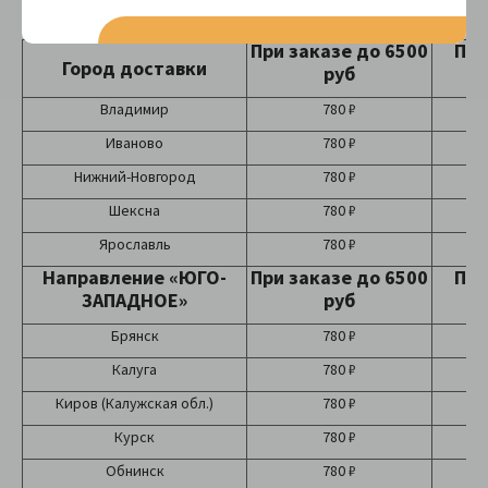
При заказе до 6500
При
Город доставки
руб
Владимир
780 ₽
Иваново
780 ₽
Нижний-Новгород
780 ₽
Шексна
780 ₽
Ярославль
780 ₽
Направление «ЮГО-
При заказе до 6500
При
ЗАПАДНОЕ»
руб
Брянск
780 ₽
Калуга
780 ₽
Киров (Калужская обл.)
780 ₽
Курск
780 ₽
Обнинск
780 ₽