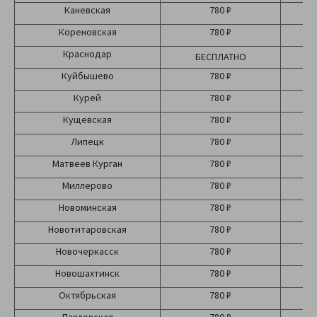
Каневская
780 ₽
Кореновская
780 ₽
Краснодар
БЕСПЛАТНО
Б
Куйбышево
780 ₽
Курей
780 ₽
Кущевская
780 ₽
Липецк
780 ₽
Матвеев Курган
780 ₽
Миллерово
780 ₽
Новоминская
780 ₽
Новотитаровская
780 ₽
Новочеркасск
780 ₽
Новошахтинск
780 ₽
Октябрьская
780 ₽