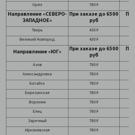
Орёл
780 ₽
Направление «СЕВЕРО-
При заказе до 6500
При
ЗАПАДНОЕ»
руб
Тверь
430 ₽
Великий Новгород
430 ₽
При заказе до 6500
При
Направление «ЮГ»
руб
Азов
780 ₽
Александровка
780 ₽
Батайск
780 ₽
Березанская
780 ₽
Воронеж
780 ₽
Елец
780 ₽
Заречный
780 ₽
Ирклиевская
780 ₽