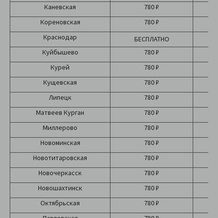
Каневская
780 ₽
Кореновская
780 ₽
Краснодар
БЕСПЛАТНО
Б
Куйбышево
780 ₽
Курей
780 ₽
Кущевская
780 ₽
Липецк
780 ₽
Матвеев Курган
780 ₽
Миллерово
780 ₽
Новоминская
780 ₽
Новотитаровская
780 ₽
Новочеркасск
780 ₽
Новошахтинск
780 ₽
Октябрьская
780 ₽