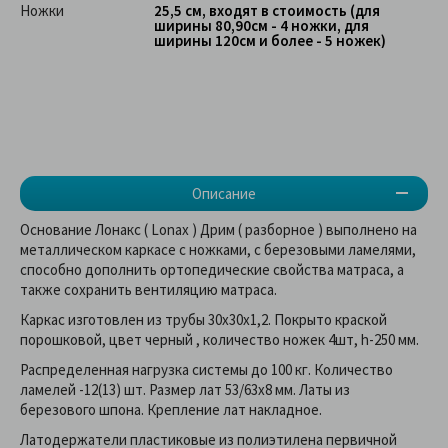
Ножки
25,5 см, входят в стоимость (для
ширины 80,90см - 4 ножки, для
ширины 120см и более - 5 ножек)
Описание
Основание Лонакс ( Lonax ) Дрим ( разборное ) выполнено на
металлическом каркасе с ножками, с березовыми ламелями,
способно дополнить ортопедические свойства матраса, а
также сохранить вентиляцию матраса.
Каркас изготовлен из трубы 30х30х1,2. Покрыто краской
порошковой, цвет черный , количество ножек 4шт, h-250 мм.
Распределенная нагрузка системы до 100 кг. Количество
ламелей -12(13) шт. Размер лат 53/63х8 мм. Латы из
березового шпона. Крепление лат накладное.
Латодержатели пластиковые из полиэтилена первичной