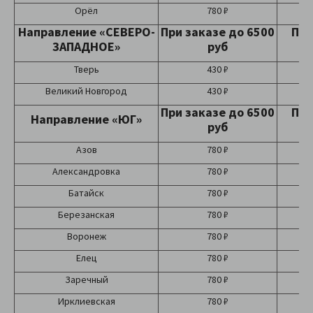
Орёл
780 ₽
Направление «СЕВЕРО-
При заказе до 6500
При
ЗАПАДНОЕ»
руб
Тверь
430 ₽
Великий Новгород
430 ₽
При заказе до 6500
При
Направление «ЮГ»
руб
Азов
780 ₽
Александровка
780 ₽
Батайск
780 ₽
Березанская
780 ₽
Воронеж
780 ₽
Елец
780 ₽
Заречный
780 ₽
Ирклиевская
780 ₽