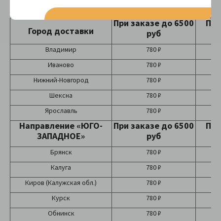
При заказе до 6500
При
Город доставки
руб
Владимир
780 ₽
Иваново
780 ₽
Нижний-Новгород
780 ₽
Шексна
780 ₽
Ярославль
780 ₽
Направление «ЮГО-
При заказе до 6500
При
ЗАПАДНОЕ»
руб
Брянск
780 ₽
Калуга
780 ₽
Киров (Калужская обл.)
780 ₽
Курск
780 ₽
Обнинск
780 ₽