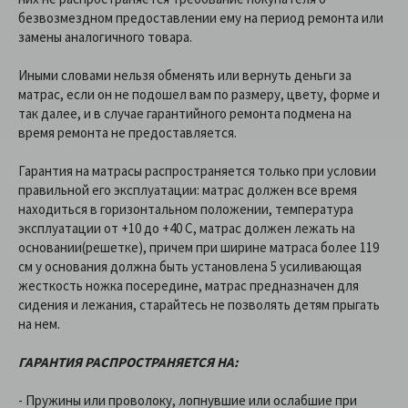
безвозмездном предоставлении ему на период ремонта или
замены аналогичного товара.
Иными словами нельзя обменять или вернуть деньги за
матрас, если он не подошел вам по размеру, цвету, форме и
так далее, и в случае гарантийного ремонта подмена на
время ремонта не предоставляется.
Гарантия на матрасы распространяется только при условии
правильной его эксплуатации: матрас должен все время
находиться в горизонтальном положении, температура
эксплуатации от +10 до +40 C, матрас должен лежать на
основании(решетке), причем при ширине матраса более 119
см у основания должна быть установлена 5 усиливающая
жесткость ножка посередине, матрас предназначен для
сидения и лежания, старайтесь не позволять детям прыгать
на нем.
ГАРАНТИЯ РАСПРОСТРАНЯЕТСЯ НА:
- Пружины или проволоку, лопнувшие или ослабшие при