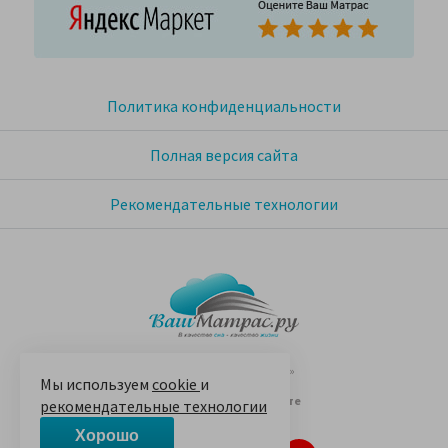
Политика конфиденциальности
Полная версия сайта
Рекомендательные технологии
© 2005-2026 «Ваш матрас»
Мы используем
cookie
и
14 лет на Яндекс.Маркете
рекомендательные технологии
Хорошо