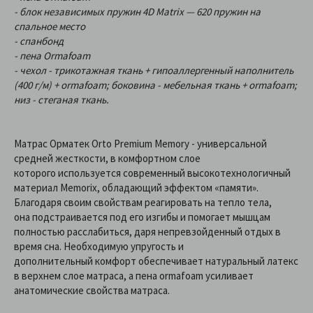
- блок независимых пружин 4D Matrix — 620 пружин на
спальное место
- спанбонд
- пена Ormafoam
- чехол - трикотажная ткань + гипоаллергенный наполнитель
(400 г/м) + ormafoam; боковина - мебельная ткань + ormafoam;
низ - стеганая ткань.
Матрас Орматек Orto Premium Memory - универсальной
средней жесткости, в комфортном слое
которого используется современный высокотехнологичный
материал Memorix, обладающий эффектом «памяти».
Благодаря своим свойствам реагировать на тепло тела,
она подстраивается под его изгибы и помогает мышцам
полностью расслабиться, даря непревзойденный отдых в
время сна. Необходимую упругость и
дополнительный комфорт обеспечивает натуральный латекс
в верхнем слое матраса, а пена ormafoam усиливает
анатомические свойства матраса.