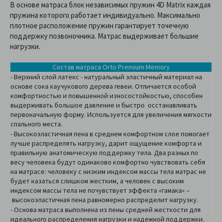
В основе матраса блок независимых пружин 4D Matrix каждая
пружина которого работает индивидуально. Максимально
плотное расположение пружин гарантирует точечную
поддержку позвоночника. Матрас выдерживает большие
нагрузки.
Состав матраса Orto Premium Memory
- Верхний слой латекс - натуральный эластичный материал на
основе сока каучукового дерева гевеи. Отличается особой
комфортностью и повышенной износостойкостью, способен
выдерживать большое давление и быстро осстанавливать
первоначальную форму. Используется для увеличения мягкости
спального места.
- Высокоэластичная пена в среднем комфортном слое помогает
лучше распределять нагрузку, дарит ощущение комфорта и
правильную анатомическую поддержку тела. Два разных по
весу человека будут одинаково комфортно чувствовать себя
на матрасе: человеку с низким индексом массы тела матрас не
будет казаться слишком жестким, а человек с высоким
индексом массы тела не почувствует эффекта «гамака» –
высокоэластичная пена равномерно распределит нагрузку.
- Основа матраса выполнена из пены средней жесткости для
идеального распределения нагрузки и надежной поддержки.