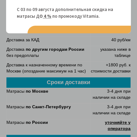
Орматек в пределах МКАД
С 03 по 09 августа дополнительная скидка на
Доставка за МКАД
40 руб/км
матрасы Д
О
4 %
по промокоду Vitamiа.
Доставка
по Санкт-Петербургу
при
1900 руб.
заказе матраса Орматек в пределах КАД
Доставка за КАД
40 руб/км
Доставка
по другим городам России
указана ниже в
без предоплаты
таблице
Доставка к назначенному времени по
+1800 руб. к
Москве (опоздание максимум на 1 час)
стоимости доставки
Сроки доставки
Матрасы
по Москве
3-4 дня при
наличии на складе
Матрасы
по Санкт-Петербургу
3-4 дня при
наличии на складе
Матрасы
по России
уточняйте у
оператора