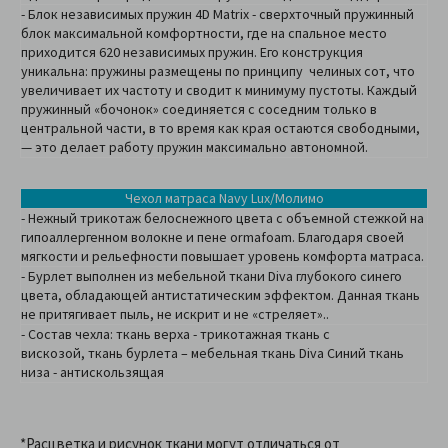
- Блок независимых пружин 4D Matrix - сверхточный пружинный
блок максимальной комфортности, где на спальное место
приходится 620 независимых пружин. Его конструкция
уникальна: пружины размещены по принципу челиных сот, что
увеличивает их частоту и сводит к минимуму пустоты. Каждый
пружинный «бочонок» соединяется с соседним только в
центральной части, в то время как края остаются свободными,
— это делает работу пружин максимально автономной.
Чехол матраса Navy Lux/Молимо
- Нежный трикотаж белоснежного цвета с объемной стежкой на
гипоаллергенном волокне и пене ormafoam. Благодаря своей
мягкости и рельефности повышает уровень комфорта матраса.
- Бурлет выполнен из мебельной ткани Diva глубокого синего
цвета, обладающей антистатическим эффектом. Данная ткань
не притягивает пыль, не искрит и не «стреляет»..
- Состав чехла: ткань верха - трикотажная ткань с
вискозой, ткань бурлета – мебельная ткань Diva Синий ткань
низа - антискользящая
*Расцветка и рисунок ткани могут отличаться от