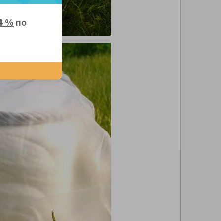
4 %
по