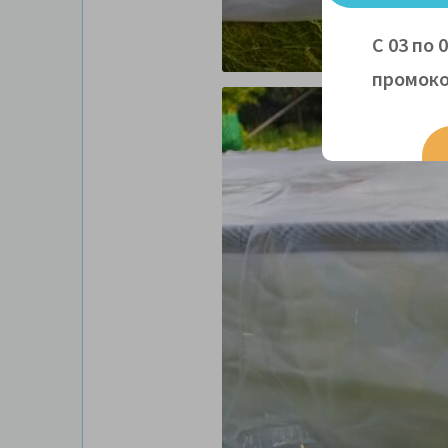
С 03 по 
промоко