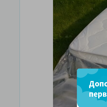
Допо
перв