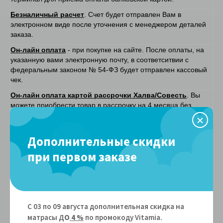
Безналичный расчет
. Счет будет отправлен Вам в
электронном виде после уточнения с менеджером деталей
заказа.
Он-лайн оплата
- при покупке на сайте. После оплаты, на
указанную вами электронную почту, в соответситвии с
федеральным законом № 54-ФЗ будет отправлен кассовый
чек.
Он-лайн оплата картой рассрочки Халва/Совесть
. Вы
можете приобрести товар в рассрочку на 4 месяца без
переплат. Наш магазин является
партнером карты Халва/
Совесть.
Дополнительные скидки
Рассрочка без переплат от "Покупай со Сбербанком" на
6, 9, 10 или 12 мес.
Подробнее о сервисе "Покупай со
при первом заказе
Сбербанком"
здесь.
Рассрочка от Почта Банка на 6 месяцев
.
(при выборе
данной рассрочки, необязательно быть клиентом Почта
Банка)
С 03 по 09 августа дополнительная скидка на
Оплата частями
(Вы оплачиваете сразу только 25%, а
матрасы Д
О
4 %
по промокоду Vitamiа.
оставшиеся 75% вы оплачиваете в течение 6 недель, по 25%