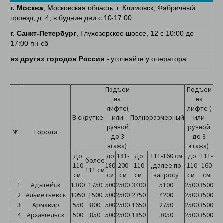
г. Москва
, Московская область, г. Климовск, Фабричный
проезд, д. 4, в будние дни с 10-17.00
г. Санкт-Петербург
, Глухозерское шоссе, 12 с 10:00 до
17:00 пн-сб
из других городов России
- уточняйте у оператора
Подъем
Подъем
на
на
лифте(
лифте (
В скрутке
или
Полноразмерный
или
до
ручной
ручной
№
Города
до 3
до 3
этажа)
этажа)
сд
те
До
до
181-
До
111-160 см
до
111-
более
110
180
200
110
,далее по
110
160
111 см
см
см
см
см
запросу
см
см
1
Адыгейск
1300
1750
500
2500
3400
5100
2500
3500
2
Альметьевск
1050
1500
500
2500
2750
4200
2500
3500
3
Армавир
550
800
500
2500
1650
2750
2500
3500
4
Архангельск
500
850
500
2500
1850
3050
2500
3500