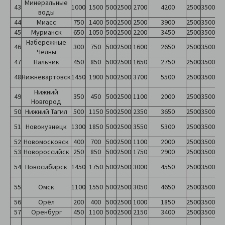
Минеральные
43
1000
1500
500
2500
2700
4200
2500
3500
воды
44
Миасс
750
1400
500
2500
2500
3900
2500
3500
45
Мурманск
650
1050
500
2500
2200
3450
2500
3500
Набережные
46
300
750
500
2500
1600
2650
2500
3500
Челны
47
Нальчик
450
850
500
2500
1650
2750
2500
3500
48
Нижневартовск
1450
1900
500
2500
3700
5500
2500
3500
Нижний
49
350
450
500
2500
1100
2000
2500
3500
Новгород
50
Нижний Тагил
500
1150
500
2500
2350
3650
2500
3500
51
Новокузнецк
1300
1850
500
2500
3550
5300
2500
3500
52
Новомосковск
400
700
500
2500
1100
2000
2500
3500
53
Новороссийск
250
850
500
2500
1750
2900
2500
3500
54
Новосибирск
1450
1750
500
2500
3000
4550
2500
3500
55
Омск
1100
1550
500
2500
3050
4650
2500
3500
56
Орёл
200
400
500
2500
1000
1850
2500
3500
57
Оренбург
450
1100
500
2500
2150
3400
2500
3500