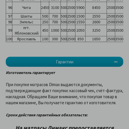
96
Чита
2450
3100
500
2500
5900
8450
2500
3500
97
Шахты
500
700
500
2500
1500
2550
2500
3500
98
Энгельс
250
700
500
2500
1550
2600
2500
3500
пгт.
99
450
1000
500
2500
2050
3250
2500
3500
Яблоновский
100
Ярославль
100
300
500
2500
850
1650
2500
3500
Гарантии
Изготовитель гарантирует
При покупке матрасов Dimax выдаются документы,
подтверждающие факт покупки: кассовый чек, счёт-фактура,
накладная. Обращаем Ваше внимание, что покупая товар в
нашем магазине, Вы получаете гарантию от изготовителя.
Сроки действия гарантийных обязательств:
На матрасы Димакс предоставляетcя