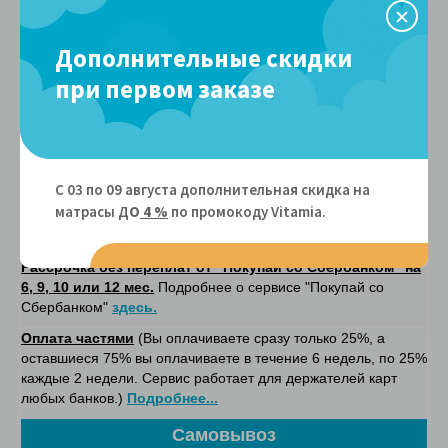
терминал для приема оплаты банковской картой.
Безналичный расчет
. Счет будет отправлен Вам в
Дополнительные скидки
электронном виде после уточнения с менеджером деталей
заказа.
при первом заказе
Он-лайн оплата
- при покупке на сайте. После оплаты, на
указанную вами электронную почту, в соответситвии с
федеральным законом № 54-ФЗ будет отправлен кассовый
чек.
С 03 по 09 августа дополнительная скидка на
Он-лайн оплата картой рассрочки Халва
. Вы можете
матрасы Д
О
4 %
по промокоду Vitamiа.
приобрести товар в рассрочку на 4 месяца без переплат.
Наш магазин является
партнером карты Халва.
Рассрочка без переплат от "Покупай со Сбербанком" на
6, 9, 10 или 12 мес.
Подробнее о сервисе "Покупай со
Сбербанком"
здесь.
Оплата частями
(Вы оплачиваете сразу только 25%, а
оставшиеся 75% вы оплачиваете в течение 6 недель, по 25%
каждые 2 недели. Сервис работает для держателей карт
любых банков.)
Подробнее...
Самовывоз