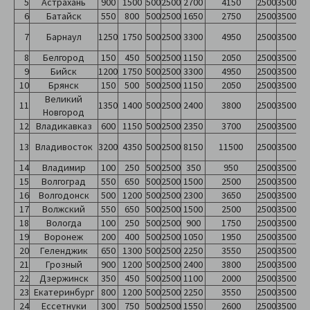
5
Астрахань
900
1500
500
2500
2700
4150
2500
3500
6
Батайск
550
800
500
2500
1650
2750
2500
3500
7
Барнаул
1250
1750
500
2500
3300
4950
2500
3500
8
Белгород
150
450
500
2500
1150
2050
2500
3500
9
Бийск
1200
1750
500
2500
3300
4950
2500
3500
10
Брянск
150
500
500
2500
1150
2050
2500
3500
Великий
11
1350
1400
500
2500
2400
3800
2500
3500
Новгород
12
Владикавказ
600
1150
500
2500
2350
3700
2500
3500
13
Владивосток
3200
4350
500
2500
8150
11500
2500
3500
14
Владимир
100
250
500
2500
350
950
2500
3500
15
Волгоград
550
650
500
2500
1500
2500
2500
3500
16
Волгодонск
500
1200
500
2500
2300
3650
2500
3500
17
Волжский
550
650
500
2500
1500
2500
2500
3500
18
Вологда
100
250
500
2500
900
1750
2500
3500
19
Воронеж
200
400
500
2500
1050
1950
2500
3500
20
Геленджик
650
1300
500
2500
2250
3550
2500
3500
21
Грозный
900
1200
500
2500
2400
3800
2500
3500
22
Дзержинск
350
450
500
2500
1100
2000
2500
3500
23
Екатеринбург
800
1200
500
2500
2250
3550
2500
3500
24
Ессетнуки
300
750
500
2500
1550
2600
2500
3500