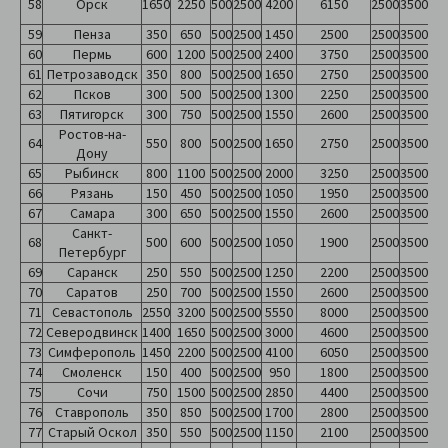
58
Орск
1650
2250
500
2500
4200
6150
2500
3500
59
Пенза
350
650
500
2500
1450
2500
2500
3500
60
Пермь
600
1200
500
2500
2400
3750
2500
3500
61
Петрозаводск
350
800
500
2500
1650
2750
2500
3500
62
Псков
300
500
500
2500
1300
2250
2500
3500
63
Пятигорск
300
750
500
2500
1550
2600
2500
3500
Ростов-на-
64
550
800
500
2500
1650
2750
2500
3500
Дону
65
Рыбинск
800
1100
500
2500
2000
3250
2500
3500
66
Рязань
150
450
500
2500
1050
1950
2500
3500
67
Самара
300
650
500
2500
1550
2600
2500
3500
Санкт-
68
500
600
500
2500
1050
1900
2500
3500
Петербург
69
Саранск
250
550
500
2500
1250
2200
2500
3500
70
Саратов
250
700
500
2500
1550
2600
2500
3500
71
Севастополь
2550
3200
500
2500
5550
8000
2500
3500
72
Северодвинск
1400
1650
500
2500
3000
4600
2500
3500
73
Симферополь
1450
2200
500
2500
4100
6050
2500
3500
74
Смоленск
150
400
500
2500
950
1800
2500
3500
75
Сочи
750
1500
500
2500
2850
4400
2500
3500
76
Ставрополь
350
850
500
2500
1700
2800
2500
3500
77
Старый Оскол
350
550
500
2500
1150
2100
2500
3500