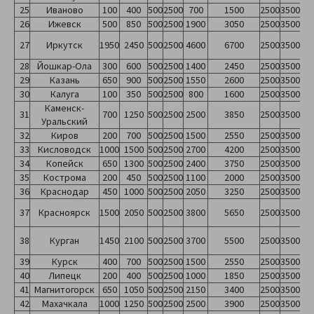
25
Иваново
100
400
500
2500
700
1500
2500
3500
26
Ижевск
500
850
500
2500
1900
3050
2500
3500
27
Иркутск
1950
2450
500
2500
4600
6700
2500
3500
28
Йошкар-Ола
300
600
500
2500
1400
2450
2500
3500
29
Казань
650
900
500
2500
1550
2600
2500
3500
30
Калуга
100
350
500
2500
800
1600
2500
3500
Каменск-
31
700
1250
500
2500
2500
3850
2500
3500
Уральский
32
Киров
200
700
500
2500
1500
2550
2500
3500
33
Кисловодск
1000
1500
500
2500
2700
4200
2500
3500
34
Копейск
650
1300
500
2500
2400
3750
2500
3500
35
Кострома
200
450
500
2500
1100
2000
2500
3500
36
Краснодар
450
1000
500
2500
2050
3250
2500
3500
37
Красноярск
1500
2050
500
2500
3800
5650
2500
3500
38
Курган
1450
2100
500
2500
3700
5500
2500
3500
39
Курск
400
700
500
2500
1500
2550
2500
3500
40
Липецк
200
400
500
2500
1000
1850
2500
3500
41
Магнитогорск
650
1050
500
2500
2150
3400
2500
3500
42
Махачкала
1000
1250
500
2500
2500
3900
2500
3500