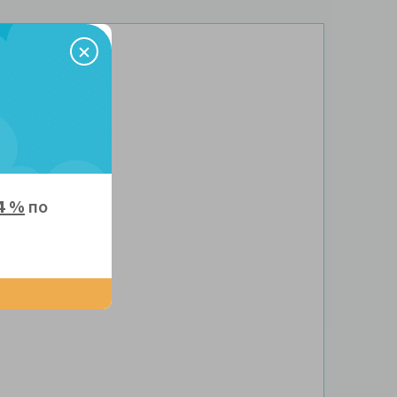
4 %
по