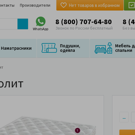
онтакты
Производители
Нет товаров в избранном
8 (800) 707-64-80
8 (
Звонок по России бесплатный
Без в
WhatsApp
Подушки,
Мебель д
Наматрасники
одеяла
спальни
ит
олит