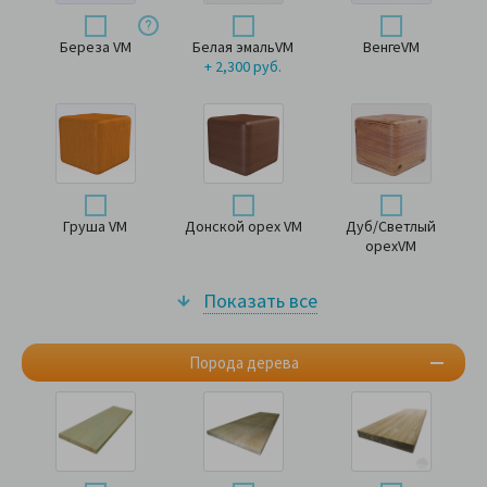
Береза VM
Белая эмальVM
ВенгеVM
+ 2,300 руб.
Груша VM
Донской орех VM
Дуб/Светлый
орехVM
Показать все
Порода дерева