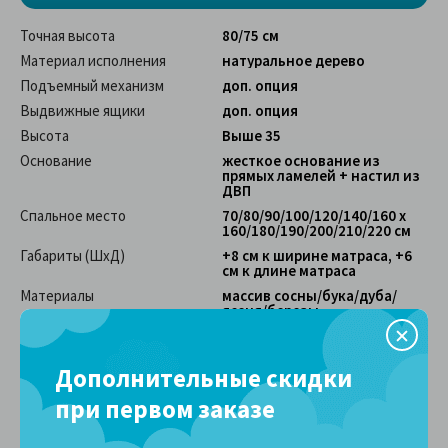
Точная высота
80/75 см
Материал исполнения
натуральное дерево
Подъемный механизм
доп. опция
Выдвижные ящики
доп. опция
Высота
Выше 35
Основание
жесткое основание из
прямых ламелей + настил из
ДВП
Спальное место
70/80/90/100/120/140/160 х
160/180/190/200/210/220 см
Габариты (ШхД)
+8 см к ширине матраса, +6
см к длине матраса
Материалы
массив сосны/бука/дуба/
ясеня/березы
Высота изголовья
80 см
Высота изножья
34 см
Дополнительные скидки
Углубление под матрас
7 см
при первом заказе
Макс. нагрузка на
140 кг
спальное место