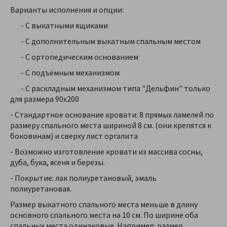
Варианты исполнения и опции:
- С выкатными ящиками
- С дополнительным выкатным спальным местом
- С ортопедическим основанием
- С подъёмным механизмом
- С раскладным механизмом типа "Дельфин" только
для размера 90х200
- Стандартное основание кровати: 8 прямых ламелей по
размеру спального места шириной 8 см. (они крепятся к
боковинам) и сверху лист оргалита
- Возможно изготовление кровати из массива сосны,
дуба, бука, ясеня и березы.
- Покрытие: лак полиуретановый, эмаль
полиуретановая.
Размер выкатного спального места меньше в длину
основного спального места на 10 см. По ширине оба
спальных места одинаковые. Например: размер