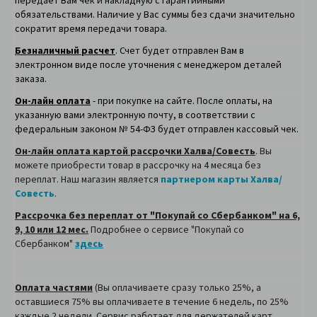
передает Вам чек и накладную с гарантийными
обязательствами. Наличие у Вас суммы без сдачи значительно
сократит время передачи товара.
Безналичный расчет
. Счет будет отправлен Вам в
электронном виде после уточнения с менеджером деталей
заказа.
Он-лайн оплата
- при покупке на сайте. После оплаты, на
указанную вами электронную почту, в соответствии с
федеральным законом № 54-ФЗ будет отправлен кассовый чек.
Он-лайн оплата картой рассрочки Халва/Совесть
. Вы
можете приобрести товар в рассрочку на 4 месяца без
переплат. Наш магазин является
партнером карты Халва/
Совесть
.
Рассрочка без переплат от "Покупай со Сбербанком" на 6,
9, 10 или 12 мес.
Подробнее о сервисе "Покупай со
Сбербанком"
здесь
Оплата частями
(Вы оплачиваете сразу только 25%, а
оставшиеся 75% вы оплачиваете в течение 6 недель, по 25%
каждые 2 недели. Сервис работает для держателей карт