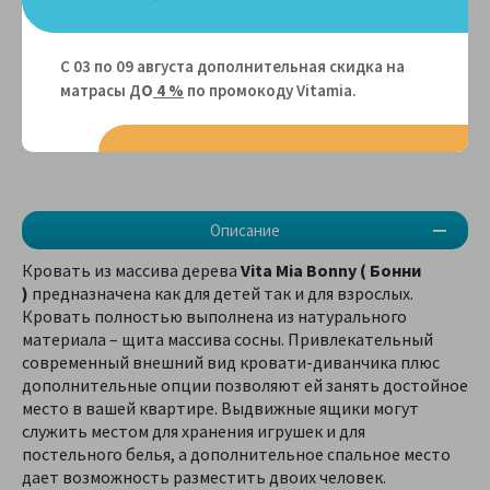
Просвет над полом
20 см
Доставка в отдельные
любой удобной для вас
регионы со склада в
транспортной компанией
Москве
С 03 по 09 августа дополнительная скидка на
матрасы Д
О
4 %
по промокоду Vitamiа.
Описание
Кровать из массива дерева
Vita Mia Bonny ( Бонни
)
предназначена как для детей так и для взрослых.
Кровать полностью выполнена из натурального
материала – щита массива сосны. Привлекательный
современный внешний вид кровати-диванчика плюс
дополнительные опции позволяют ей занять достойное
место в вашей квартире. Выдвижные ящики могут
служить местом для хранения игрушек и для
постельного белья, а дополнительное спальное место
дает возможность разместить двоих человек.