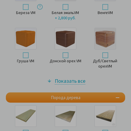
Береза VM
Белая эмальVM
ВенгеVM
+ 2,800 руб.
Груша VM
Донской орех VM
Дуб/Светлый
орехVM
Показать все
Порода дерева