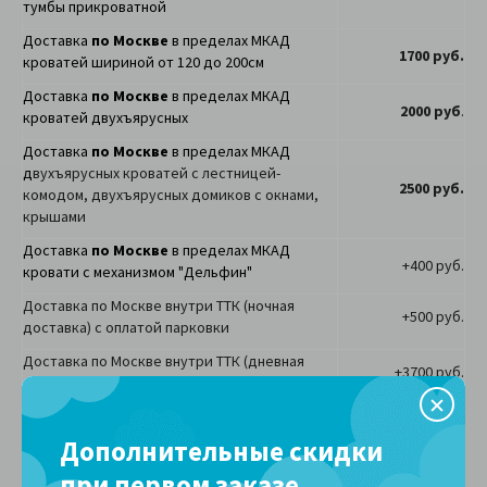
тумбы прикроватной
Доставка
по Москве
в пределах МКАД
1700 руб.
кроватей шириной от 120 до 200см
Доставка
по Москве
в пределах МКАД
2000 руб
.
кроватей двухъярусных
Доставка
по Москве
в пределах МКАД
д
вухъярусных кроватей с лестницей-
2500 руб.
комодом, двухъярусных домиков с окнами,
крышами
Доставка
по Москве
в пределах МКАД
+400 руб.
кровати с механизмом "Дельфин"
Доставка по Москве внутри ТТК (ночная
+500 руб.
доставка) с оплатой парковки
Доставка по Москве внутри ТТК (дневная
+3700 руб.
доставка) с оплатой парковки
Доставка за МКАД по МО, дополнительно
50 руб/км
Дополнительные скидки
любой удобной
Доставка
по другим областям
для вас ТК
при первом заказе